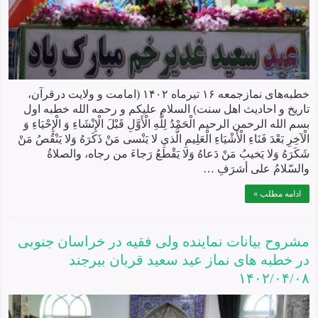
خطبه‌های نمازجمعه ۱۶ تیرماه ۱۴۰۲ (امامت و ولایت درقرآن،
تاریخ و احادیث اهل سنت) السلام علیکم و رحمه الله خطبه اول
بسم الله الرحمن الرحیم الْحَمْدُ لِلَّهِ الْأَوَّلِ قَبْلَ الْإِنْشَاءِ وَ الْإِحْيَاءِ وَ
الْآخِرِ بَعْدَ فَنَاءِ الْأَشْيَاءِ الْعَلِيمِ الَّذي لا يَنْسى مَنْ ذَكَرَهُ وَلا يَنْقُصُ مَنْ
شَكَرَهُ وَلا يَخيبُ مَنْ دَعاهُ وَلا يَقْطَعُ رَجاءَ من رجاه، والصلاةُ
والسّلامُ علی أشرَفِ …
ادامه مطلب »
مشروح بیانات نماينده ولی فقيه در خراسان جنوبی
در خطبه های نماز عید سعید قربان بيرجند
۱۴۰۲/۰۴/۰۸