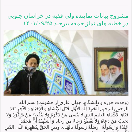
مشروح بیانات نماينده ولی فقيه در خراسان جنوبی
در خطبه های نماز جمعه بيرجند ۱۴۰۱/۰۹/۲۵
(وحدت حوزه و دانشگاه، جهان عاری از خشونت) بسم الله
الرحمن الرحیم الْحَمْدُ لِلَّهِ الْأَوَّلِ قَبْلَ الْإِنْشَاءِ وَ الْإِحْيَاءِ وَ الْآخِرِ بَعْدَ
فَنَاءِ الْأَشْيَاءِ الْعَلِيمِ الَّذي لا يَنْسى مَنْ ذَكَرَهُ وَلا يَنْقُصُ مَنْ شَكَرَهُ وَلا
يَخيبُ مَنْ دَعاهُ وَلا يَقْطَعُ رَجاءَ من رجاه وَ أَشـْهـَدُ أَنَّ مُحَمَّداً
عَبْدُهُ وَ رَسُولُهُ أَرسَلَهُ رَسولَهُ بِالهُدى وَدينِ الحَقِّ لِيُظهِرَهُ عَلَى الدّينِ