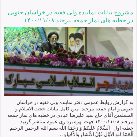
مشروح بیانات نماينده ولی فقيه در خراسان جنوبی
در خطبه های نماز جمعه بيرجند ۱۴۰۰/۱۱/۰۸
به گزارش روابط عمومی دفتر نماینده ولی فقیه در خراسان
جنوبی و امام جمعه بیرجند، متن کامل بیانات حجت الاسلام و
المسلمین آقای حاج سید علیرضا عبادی در خطبه های نماز جمعه
بیرجند ۱۴۰۰/۱۱/۰۸ جهت بهره برداری عموم منتشر گردید.
خطبه اول اَلسَّلامُ عَلَیکمْ وَ رَحْمَةُ اللَّه بسم الله الرحمن الرحیم
اَلْحَمْدُ للهِ الأوَّلِ قَبْلَ الاْنْشاءِ وَالاْحْياءِ …