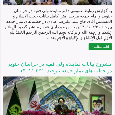
به گزارش روابط عمومی دفتر نماینده ولی فقیه در خراسان
جنوبی و امام جمعه بیرجند، متن کامل بیانات حجت الاسلام و
المسلمین آقای حاج سید علیرضا عبادی در خطبه های نماز جمعه
بیرجند ۱۴۰۱/۰۴/۳۱جهت بهره برداری عموم منتشر گردید. السلام
علیکم و رحمة الله و برکاته بسم الله الرحمن الرحیم الْحَمْدُ لِلَّهِ
الْأَوَّلِ قَبْلَ الْإِنْشَاءِ وَ الْإِحْيَاءِ وَ الْآخِرِ بَعْدَ …
ادامه مطلب »
مشروح بیانات نماينده ولی فقيه در خراسان جنوبی
در خطبه های نماز جمعه بيرجند ۱۴۰۱/۰۳/۲۰