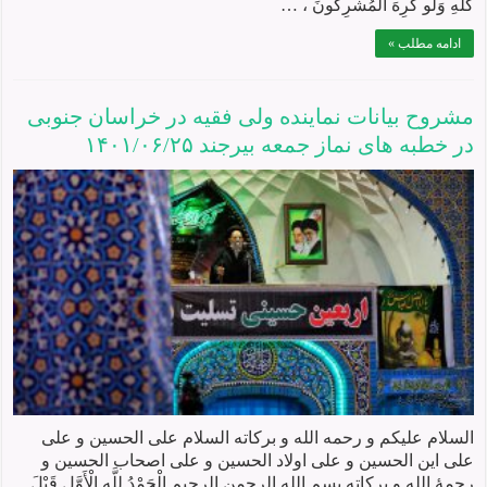
كُلِّهِ وَلَو كَرِهَ المُشرِكونَ ، …
ادامه مطلب »
مشروح بیانات نماينده ولی فقيه در خراسان جنوبی
در خطبه های نماز جمعه بيرجند ۱۴۰۱/۰۶/۲۵
السلام علیکم و رحمه الله و برکاته السلام علی الحسین و علی
علی این الحسین و علی اولاد الحسین و علی اصحاب الحسین و
رحمۀ الله و برکاته بسم الله الرحمن الرحیم الْحَمْدُ لِلَّهِ الْأَوَّلِ قَبْلَ