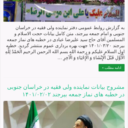
به گزارش روابط عمومی دفتر نماینده ولی فقیه در خراسان
جنوبی و امام جمعه بیرجند، متن کامل بیانات حجت الاسلام و
المسلمین آقای حاج سید علیرضا عبادی در خطبه های نماز جمعه
بیرجند ۱۴۰۱/۰۳/۲۰ جهت بهره برداری عموم منتشر گردید. خطبه
اول السلام علیکم و رحمة الله بسم الله الرحمن الرحیم الْحَمْدُ لِلَّهِ
الْأَوَّلِ قَبْلَ الْإِنْشَاءِ وَ الْإِحْيَاءِ وَ الْآخِرِ …
ادامه مطلب »
مشروح بیانات نماينده ولی فقيه در خراسان جنوبی
در خطبه های نماز جمعه بيرجند ۱۴۰۱/۰۲/۰۲