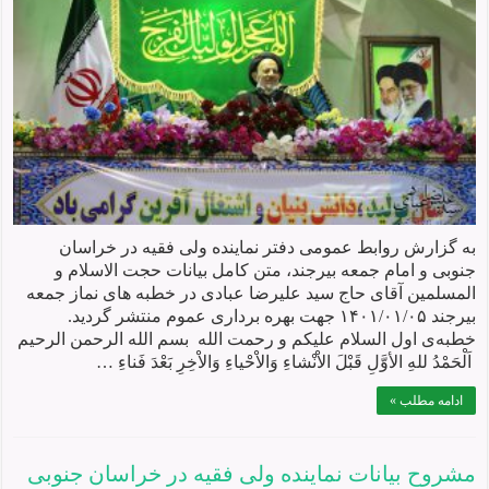
به گزارش روابط عمومی دفتر نماینده ولی فقیه در خراسان
جنوبی و امام جمعه بیرجند، متن کامل بیانات حجت الاسلام و
المسلمین آقای حاج سید علیرضا عبادی در خطبه های نماز جمعه
بیرجند ۱۴۰۱/۰۱/۰۵ جهت بهره برداری عموم منتشر گردید.
خطبه‌ی اول السلام علیکم و رحمت الله بسم الله الرحمن الرحیم
اَلْحَمْدُ للهِ الأوَّلِ قَبْلَ الاْنْشاءِ وَالاْحْياءِ وَالاْخِرِ بَعْدَ فَناءِ …
ادامه مطلب »
مشروح بیانات نماينده ولی فقيه در خراسان جنوبی