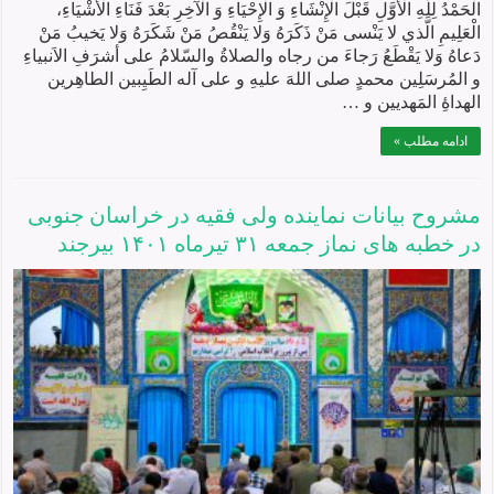
الْحَمْدُ لِلَّهِ الْأَوَّلِ قَبْلَ الْإِنْشَاءِ وَ الْإِحْيَاءِ وَ الْآخِرِ بَعْدَ فَنَاءِ الْأَشْيَاءِ،
الْعَلِيمِ الَّذي لا يَنْسى مَنْ ذَكَرَهُ وَلا يَنْقُصُ مَنْ شَكَرَهُ وَلا يَخيبُ مَنْ
دَعاهُ وَلا يَقْطَعُ رَجاءَ من رجاه والصلاةُ والسّلامُ على أشرَفِ الاَنبیاءِ
و المُرسَلِين محمدٍ صلی اللهَ علیهِ و علی آله الطَیِبین الطاهِرین
الهداۀِ المَهدیین و …
ادامه مطلب »
مشروح بیانات نماینده ولی فقیه در خراسان جنوبی
در خطبه های نماز جمعه ۳۱ تیرماه ۱۴۰۱ بیرجند