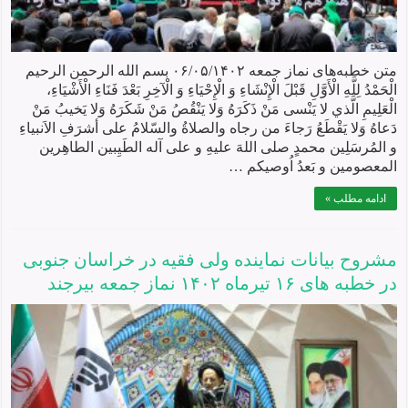
متن خطبه‌های نماز جمعه ۰۶/۰۵/۱۴۰۲ بسم الله الرحمن الرحیم
الْحَمْدُ لِلَّهِ الْأَوَّلِ قَبْلَ الْإِنْشَاءِ وَ الْإِحْيَاءِ وَ الْآخِرِ بَعْدَ فَنَاءِ الْأَشْيَاءِ،
الْعَلِيمِ الَّذي لا يَنْسى مَنْ ذَكَرَهُ وَلا يَنْقُصُ مَنْ شَكَرَهُ وَلا يَخيبُ مَنْ
دَعاهُ وَلا يَقْطَعُ رَجاءَ من رجاه والصلاةُ والسّلامُ علی أشرَفِ الاَنبیاءِ
و المُرسَلِين محمدٍ صلی اللهَ علیهِ و علی آله الطَیِبین الطاهِرین
المعصومین و بَعدُ اُوصیکم …
ادامه مطلب »
مشروح بیانات نماينده ولی فقيه در خراسان جنوبی
در خطبه های ۱۶ تیرماه ۱۴۰۲ نماز جمعه بيرجند