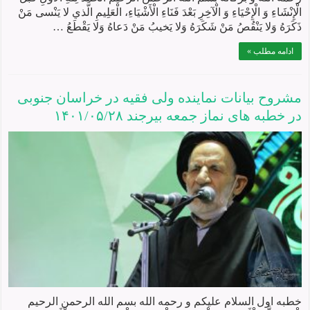
الْإِنْشَاءِ وَ الْإِحْيَاءِ وَ الْآخِرِ بَعْدَ فَنَاءِ الْأَشْيَاءِ، الْعَلِيمِ الَّذي لا يَنْسى مَنْ
ذَكَرَهُ وَلا يَنْقُصُ مَنْ شَكَرَهُ وَلا يَخيبُ مَنْ دَعاهُ وَلا يَقْطَعُ …
ادامه مطلب »
مشروح بیانات نماينده ولی فقيه در خراسان جنوبی
در خطبه های نماز جمعه بيرجند ۱۴۰۱/۰۵/۲۸
خطبه اول السلام علیکم و رحمه الله بسم الله الرحمن الرحیم