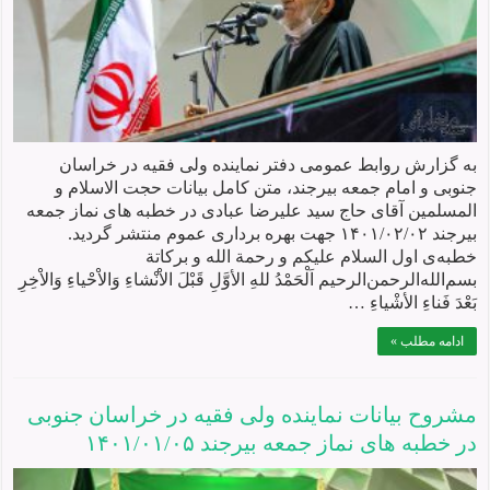
به گزارش روابط عمومی دفتر نماینده ولی فقیه در خراسان
جنوبی و امام جمعه بیرجند، متن کامل بیانات حجت الاسلام و
المسلمین آقای حاج سید علیرضا عبادی در خطبه های نماز جمعه
بیرجند ۱۴۰۱/۰۲/۰۲ جهت بهره برداری عموم منتشر گردید.
خطبه‌ی اول السلام علیکم و رحمة الله و برکاتة
بسم‌الله‌الرحمن‌الرحیم اَلْحَمْدُ للهِ الأوَّلِ قَبْلَ الاْنْشاءِ وَالاْحْياءِ وَالاْخِرِ
بَعْدَ فَناءِ الأشْياءِ …
ادامه مطلب »
مشروح بیانات نماينده ولی فقيه در خراسان جنوبی
در خطبه های نماز جمعه بيرجند ۱۴۰۱/۰۱/۰۵