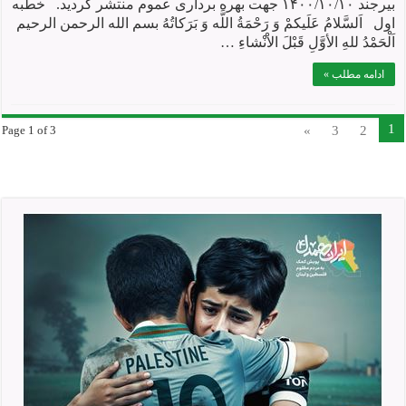
بیرجند ۱۴۰۰/۱۰/۱۰ جهت بهره برداری عموم منتشر گردید. خطبه
اول اَلسَّلامُ عَلَیکمْ وَ رَحْمَةُ اللَّه وَ بَرَکاتُهُ بسم الله الرحمن الرحیم
اَلْحَمْدُ للهِ الأوَّلِ قَبْلَ الاْنْشاءِ …
ادامه مطلب »
1
»
3
2
Page 1 of 3