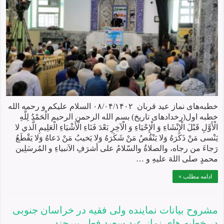
خطبه‌های نماز عید قربان ۰۸/۰۴/۱۴۰۲ السلام علیکم و رحمه الله
خطبه اول(رخدادهای تاریخ) بسم الله الرحمن الرحیم الْحَمْدُ لِلَّهِ
الْأَوَّلِ قَبْلَ الْإِنْشَاءِ وَ الْإِحْيَاءِ وَ الْآخِرِ بَعْدَ فَنَاءِ الْأَشْيَاءِ الْعَلِيمِ الَّذي لا
يَنْسى مَنْ ذَكَرَهُ وَلا يَنْقُصُ مَنْ شَكَرَهُ وَلا يَخيبُ مَنْ دَعاهُ وَلا يَقْطَعُ
رَجاءَ من رجاه، والصلاةُ والسّلامُ علی أشرَفِ الاَنبیاءِ و المُرسَلِين
محمدٍ صلی اللهَ علیهِ و …
ادامه مطلب »
مشروح بیانات نماينده ولی فقيه در خراسان جنوبی
در خطبه های نماز عید سعید فطر بيرجند