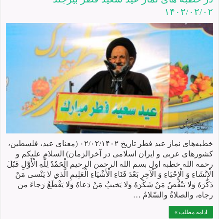
۱۴۰۲/۰۲/۰۲
خطبه‌های نماز عید فطر تاریخ ۰۲/۰۲/۱۴۰۲ (معنای عید، فلسطین،
کشورهای عربی و ایران اسلامی در آخرالزمان) السلام علیکم و
رحمه الله خطبه اول بسم الله الرحمن الرحیم الْحَمْدُ لِلَّهِ الْأَوَّلِ قَبْلَ
الْإِنْشَاءِ وَ الْإِحْيَاءِ وَ الْآخِرِ بَعْدَ فَنَاءِ الْأَشْيَاءِ الْعَلِيمِ الَّذي لا يَنْسى مَنْ
ذَكَرَهُ وَلا يَنْقُصُ مَنْ شَكَرَهُ وَلا يَخيبُ مَنْ دَعاهُ وَلا يَقْطَعُ رَجاءَ من
رجاه، والصلاةُ والسّلامُ …
ادامه مطلب »