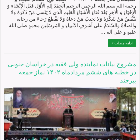
رحمه الله بسم الله الرحمن الرحیم الْحَمْدُ لِلَّهِ الْأَوَّلِ قَبْلَ الْإِنْشَاءِ وَ
الْإِحْيَاءِ وَ الْآخِرِ بَعْدَ فَنَاءِ الْأَشْيَاءِ الْعَلِيمِ الَّذي لا يَنْسى مَنْ ذَكَرَهُ وَلا
يَنْقُصُ مَنْ شَكَرَهُ وَلا يَخيبُ مَنْ دَعاهُ وَلا يَقْطَعُ رَجاءَ من رجاه،
والصلاةُ والسّلامُ علی أشرَفِ الاَنبیاءِ و المُرسَلِين محمدٍ صلی اللهَ
علیهِ و علی آله …
ادامه مطلب »
مشروح بیانات نماينده ولی فقيه در خراسان جنوبی
در خطبه های ششم مردادماه ۱۴۰۲ نماز جمعه
بيرجند