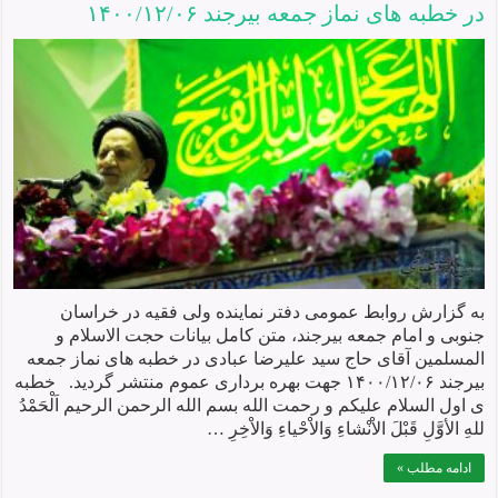
در خطبه های نماز جمعه بيرجند ۱۴۰۰/۱۲/۰۶
به گزارش روابط عمومی دفتر نماینده ولی فقیه در خراسان
جنوبی و امام جمعه بیرجند، متن کامل بیانات حجت الاسلام و
المسلمین آقای حاج سید علیرضا عبادی در خطبه های نماز جمعه
بیرجند ۱۴۰۰/۱۲/۰۶ جهت بهره برداری عموم منتشر گردید. خطبه
ی اول السلام علیکم و رحمت الله بسم الله الرحمن الرحیم اَلْحَمْدُ
للهِ الأوَّلِ قَبْلَ الاْنْشاءِ وَالاْحْياءِ وَالاْخِرِ …
ادامه مطلب »