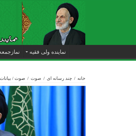
نماینده ولی فقیه
نمازجمعه
خانه
/
چند رسانه ای
/
صوت
/
صوت / بیانات 