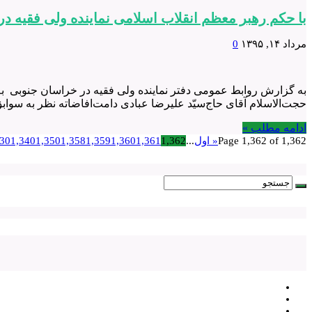
با حکم رهبر معظم انقلاب اسلامی نماینده ولی فقیه 
مرداد ۱۴, ۱۳۹۵
0
به گزارش روابط عمومی دفتر نماینده ولی فقیه در خراسان جنوبی به
حجت‌الاسلام آقای حاج‌سیّد علیرضا عبادی دامت‌افاضاته نظر به سوابق
ادامه مطلب »
Page 1,362 of 1,362
« اول
...
1,362
1,361
1,360
1,359
1,358
1,350
1,340
330