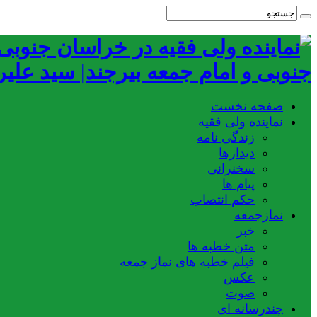
جنوبی و امام جمعه بیرجند| سید علی
صفحه نخست
نماینده ولی فقیه
زندگی نامه
دیدارها
سخنرانی
پیام ها
حکم انتصاب
نمازجمعه
خبر
متن خطبه ها
فیلم خطبه های نماز جمعه
عکس
صوت
چندرسانه ای