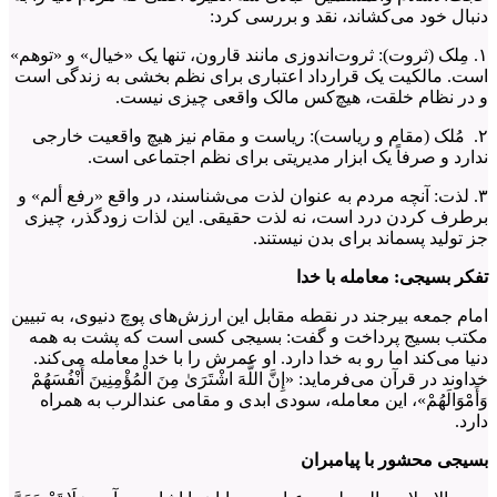
دنبال خود می‌کشاند، نقد و بررسی کرد:
۱. مِلک (ثروت): ثروت‌اندوزی مانند قارون، تنها یک «خیال» و «توهم»
است. مالکیت یک قرارداد اعتباری برای نظم بخشی به زندگی است
و در نظام خلقت، هیچ‌کس مالک واقعی چیزی نیست.
۲. مُلک (مقام و ریاست): ریاست و مقام نیز هیچ واقعیت خارجی
ندارد و صرفاً یک ابزار مدیریتی برای نظم اجتماعی است.
۳. لذت: آنچه مردم به عنوان لذت می‌شناسند، در واقع «رفع ألم» و
برطرف کردن درد است، نه لذت حقیقی. این لذات زودگذر، چیزی
جز تولید پسماند برای بدن نیستند.
تفکر بسیجی: معامله با خدا
امام جمعه بیرجند در نقطه مقابل این ارزش‌های پوچ دنیوی، به تبیین
مکتب بسیج پرداخت و گفت: بسیجی کسی است که پشت به همه
دنیا می‌کند اما رو به خدا دارد. او عمرش را با خدا معامله می‌کند.
خداوند در قرآن می‌فرماید: «إِنَّ اللَّهَ اشْتَرَىٰ مِنَ الْمُؤْمِنِينَ أَنْفُسَهُمْ
وَأَمْوَالَهُمْ»، این معامله، سودی ابدی و مقامی عندالرب به همراه
دارد.
بسیجی محشور با پیامبران