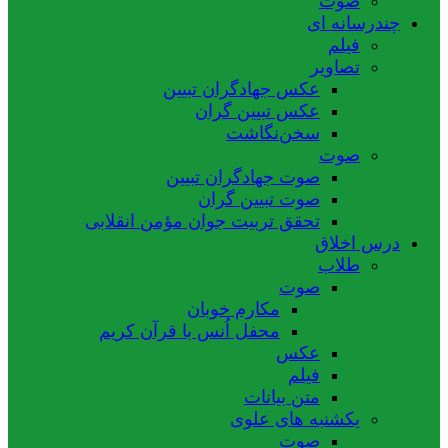
صوت
چندرسانه ای
فیلم
تصاویر
عکس جهادگران تبیین
عکس تبیین گران
سخن‌نگاشت
صوت
صوت جهادگران تبیین
صوت تبیین گران
تحقق تربیت جوان مؤمن انقلابی
درس اخلاق
طلاب
صوت
مکارم خوبان
محفل اُنس با قرآن کریم
عکس
فیلم
متن بیانات
یکشنبه های علوی
صوت