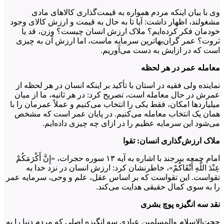
وی با بیان اینکه مردم همواره به قیمت‌گذاری کالاهای مادی
مشغولند، اظهار داشت: آیا تا به حال به قیمت و ارزش کالای وجود
خودمان فکر کرده‌ایم؟ ملاک ارزش انسان چیست؟ وزن، قد یا
ثروت؟ عمر گران‌بهاترین سرمایه ماست، اما ارزش آن به چیزی
است که در ازایش به دست می‌آوریم.
معامله عمر در هر لحظه
نماینده ولی فقیه در استان با تأکید بر اینکه انسان در هر لحظه از
عمرش در حال معامله است، تصریح کرد: در هر ثانیه، ما از میان
میلیاردها امکان، فقط یکی را انتخاب می‌کنیم و عملاً عمرمان را با
همان یک انتخاب معامله می‌کنیم. در پایان عمر است که مشخص
می‌شود این سرمایه عظیم را در ازای چه چیزی داده‌ایم.
ملاک ارزش‌گذاری انسان: تقوا
امام جمعه بیرجند با اشاره به آیه ۱۳ سوره حجرات، «إِنَّ أَكْرَمَكُمْ
عِنْدَ اللَّهِ أَتْقَاكُمْ»، خاطرنشان کرد: ارزش انسان در نزد خدا به
تقواست. این تقواست که بر اساس عقل، علم و وحی، سرمایه عمر
را به سوی کمال حقیقی هدایت می‌کند.
نقد سه انگیزه پوچ بشری
حجت‌الاسلام والمسلمین عبادی سه انگیزه اصلی که مردم دنیا را به