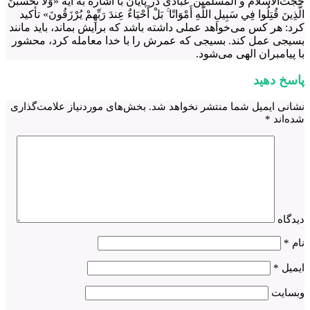
حجت‌الاسلام و المسلمین عبادی در پایان با اشاره به آیه «وَلَا تَحْسَبَنَّ
الَّذِينَ قُتِلُوا فِي سَبِيلِ اللَّهِ أَمْوَاتًا ۚ بَلْ أَحْيَاءٌ عِندَ رَبِّهِمْ يُرْزَقُونَ» تأکید
کرد: هر کس می‌خواهد عملی داشته باشد که برایش بماند، باید مانند
بسیجی عمل کند. بسیجی که عمرش را با خدا معامله کرد، محشور
با پیامبران الهی می‌شود.
پاسخ دهید
نشانی ایمیل شما منتشر نخواهد شد.
بخش‌های موردنیاز علامت‌گذاری
شده‌اند
*
دیدگاه
نام
*
ایمیل
*
وبسایت