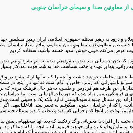
عی از معاونین صدا و سیمای خراسان جنوبی
 و سلام و درود به رهبر معظم جمهوری اسلامی ایران رهبر مسلمین ج
 فلسطین مظلوم،غزه مظلوم،لبنان مظلوم،اسلام مظلوم،انسان مظلوم 
تهنیت عرض می‌کنم،خیلی خوش آمدید،خسته نباشید،استفاده کردیم.
گونه که بدن جسمانی باید تغذیه بشود،هم تغذیه سالم بشود و هم تغذ
روانی،اینها برعهده با همّت شماست،خدا به شما قوت دهد،کار بسیا
عادی مخاطب خواهید داشت و آنچه را که به آنها ارائه بشود در واق
وابق،امتیازاتی که زبانزد خاص و عام است نه تنها در اینجا در سط
 جنوب خراسان می‌گفتند،از کاشمر شروع می‎شد تا نهبندان،از این طرف هم فردوس و طبس، به ه
انقلاب رشد بیشتری هم داشته است،با این که تهاجم‎های فرهنگی و آفت‎های فرهنگی بسیار زیاد شده که دو
ارائه این مسائل جنبه ناسیونالیستی ندارد بلکه یک واقعیتی است،چون 
جنوبی[ یک گوشه از ایران است،م
ام داریم،آنوقت در اینجا که زحماتی کشیدید و تنظیم کردید مسئله حسا
آنچه که بنده می‌خواهم یادآور بشو
و نمایش‌ها و غیره بیان خواهید فرمود باید با آنچه را که ادعا کردید بر
مع باشد[،روی این خیلی دقیق باید باشد،مخصوصاً که ایام شهادت حضر