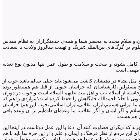
هان،و سلام مجدد به محضر شما و همه‌ی خدمتگزاران به نظام مقدس
بر گرگ‌های بین‌المللی؛تبریک و تهنیت سالروز ولادت با سعادت
یه کامل بشود، و صحت و سلامت و طول عمر اینها مدیون نوع تغذیه
ر مهمی است.
ع مثل نشاء در ذهنشان کاشت می‌شود،باید خیلی سالم باشد،خوب از
ح مسئولین،کارشناسان که خراسان جنوبی از قبل هم همینطور بوده
ر حال فرهنگ مردم که برخاسته از اسلام ناب و اهل بیت علیهم السلام است و خوب در دوران
ره آخرالزمانی است اما خراسان جنوبی تا حالا الحمدالله جایگاهش را حفظ کرده است؛مواردی را هم که
ما ایرانی هستیم،ایران انقلابی،ایران اسلامی،خوب این هم] خراسان
ا به ایران نگاه می‌کنیم، ایران‌جان،آنچه را که از خراسان جنوبی می‎گوئیم به تعبیر یعنی انا‌علی‎العهد، اگر اسلام و اگر ایمان و اگر انقلاب، ما وعده‌ای داده‌ایم بر آن وعده باقی
سی هم هست.
م اینکه در اجرای برنامه‌ها به سلیقه بخشی از افراد یا مجریانی واگذار نکنید که بعد آنها صحنه‎هایی پیش بیاورند که دیگران قضاوت کنند آن ادعا با این عمل دوتاست،در اینجا این
ای این مردم از نظر فرهنگ و ایمان و علم و از این حرف‌ها باید با هم
ت زهرا سلام الله علیها هم هست، لذاست که باید دقیقاً بر همان