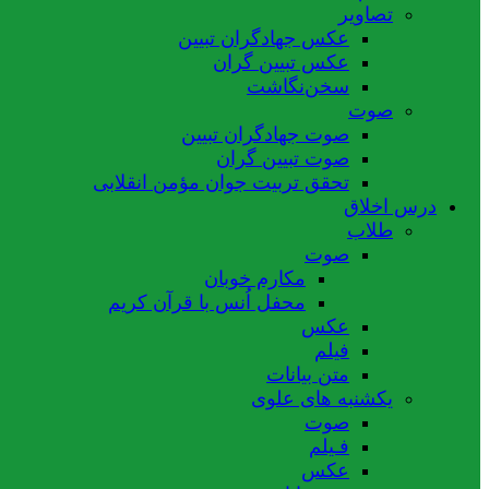
تصاویر
عکس جهادگران تبیین
عکس تبیین گران
سخن‌نگاشت
صوت
صوت جهادگران تبیین
صوت تبیین گران
تحقق تربیت جوان مؤمن انقلابی
درس اخلاق
طلاب
صوت
مکارم خوبان
محفل اُنس با قرآن کریم
عکس
فیلم
متن بیانات
یکشنبه های علوی
صوت
فـیلم
عکس