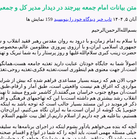
متن بیانات امام جمعه بیرجند در دیدار مدیر کل و جم
آبان ۵, ۱۴۰۴
تاپ خبر
دیدگاه خود را بنویسید
159 نمایش ها
بسم‌الله‌الرحمن‌الرحیم
با سلام به امام زمان،و با درود به روان مقدس رهبر فقید انقلاب
جمهوری اسلامی ایران،و با آرزوی پیروزی مظلومین عالم،مخصوصاً
حضرت زینب کبری سلام‌الله‌علیها و روز پرستار را به شما تبریک و 
اصولاً شما به جایگاه خودتان عنایت دارید تغذیه جامعه هست،همان
است،از جهت معنوی هم اینطوری است،تغذیه فکری،تغذیه روحی،تغذیه 
خوب الان هم که زمینه بسیار مساعدی فراهم شده که بیش از شرایط 
مواردی که اغراق هم نیست واقعیتی است، طبق آمار و ارقام،طبق س
است،آن موقع
ذکر فرمودید در این مستند بسیار جالب است که توجه باشد به اینکه 
هستیم، بناعلیه هر چه داریم از اسلام داریم،از اهل بیت علیهم السل
خیلی مسئله مهمی است، باید آنچه را که شما در انواع و اقسام صحنه‌ها 
همسو باشد،اگر متناقض باشد در حرف شما شک خواهم کرد،حواستان ]ج