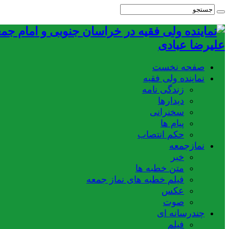
علیرضا عبادی
صفحه نخست
نماینده ولی فقیه
زندگی نامه
دیدارها
سخنرانی
پیام ها
حکم انتصاب
نمازجمعه
خبر
متن خطبه ها
فیلم خطبه های نماز جمعه
عکس
صوت
چندرسانه ای
فیلم