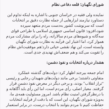
شورای نگهبان؛ قلعه دفاعی نظام
نماینده ولی فقیه در خراسان جنوبی با اشاره به اینکه تداوم این
دستاورد نیازمند ابزارهایی از جمله نظارت دقیق بر انتخابات
است که سرنوشت کشور به‌دست مردم متعهد سپرده
شود،افزود: قانون اساسی جمهوری اسلامی با طراحی قوای
سه‌گانه و شیوه‌های مردم سالارانه، راه را برای مشارکت مردم
هموار کرد، اما اعتبار این فرآیند به نظارت شورای نگهبان
وابسته است، این نهاد نقشی حیاتی دارد؛هم موفقیت‌اش نظام
را تقویت می‌کند و هم ضعف‌اش تهدیدی جدی است.
هشدار درباره انتخابات و نفوذ دشمن
:
امام جمعه بیرجند اظهار کرد: دولت‌های گذشته عملکرد
متفاوتی داشتند؛ برخی مانند دولت‌های شهیدان رجایی و رئیسی
“تراز انقلاب” بودند، و برخی دیگر در معرض نفوذ دشمن قرار
گرفتند. معیار اصلی، رأی مردم است، اما این رأی باید آگاهانه و
با درنظرگرفتن امنیت نظام باشد. امروز مسئولیت همه‌ی ما،
به‌ویژه شورای نگهبان، این است که با دقت از فرآیند انتخابات
حفاظت کنیم تا مردم بتوانند با انتخاب درست، در برابر استعمار