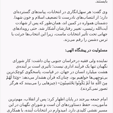
بایستند.
وی گفت: هر سهل‌انگاری در انتخابات، پیامدهای گسترده‌ای
دارد؛ از انتصاب‌های نادرست تا تضعیف اسلام و خون شهدا.
دشمنان همواره در کمین اند، همان‌طور که پس از شهادت
آیت‌الله رئیسی، تغییر رفتارشان آشکار شد. حتی رویدادهای
جهانی تحت تأثیر انتخابات ماست، زیرا این انتخاب‌ها جرئت یا
ترس دشمن را رقم می‌زند.
مسئولیت در پیشگاه الهی
:
نماینده ولی فقیه درخراسان جنوبی بیان داشت: کار شورای
نگهبان تنها یک فرآیند اداری نیست؛ تأثیری است بر آینده‌ی
هشت میلیارد انسان در جهان. در قیامت، پاسخگوی کوچک‌ترین
بی‌توجهی‌ها خواهیم بود، چنان‌که قرآن هشدار می‌دهد: «وَبَدَا لَهُمْ
مِنَ اللَّهِ مَا لَمْ يَكُونُوا يَحْتَسِبُونَ» (چیزهایی را می‌بینند که هرگز
تصور نمی‌کردند).
امام جمعه بیرجند در پایان اظهار کرد: پس از انقلاب، مهم‌ترین
مأموریت، حفظ دستاوردهای آن است و شورای نگهبان در این
مسیر نقشی کلیدی دارد. امیدوارم در انتخابات آینده، با همکاری