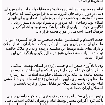
استان‌ها ارائه داد.
امام جمعه بیرجند با اشاره به تاریخچه مقابله با حجاب و ارزش‌های
دینی در دوران رضاخان افزود: ما نباید فراموش کنیم که ماجرای
مسجد گوهرشاد و کشف حجاب پروژه‌ای استعماری برای نابودی
اسلام بود. رضاخان، که مزدور و بی‌سواد بود، به دستور اربابان
انگلیسی خود، بسیاری از علما را شکنجه، تبعید و اعدام کرد و
فرهنگ اصیل اسلامی را مورد هجمه قرار داد.
حجت الاسلام و المسلمین عبادی همچنین به غارت گسترده اموال
ملت ایران در دوران پهلوی اشاره کرد و گفت: هزاران سند از املاک
و دارایی‌های ملت توسط این سلسله دزدیده و به نام املاک خالصه
ثبت شد. بنیاد مستضعفان هنوز در حال پیگیری بازگرداندن این
اموال است.
وی با یادآوری سخن امام خمینی (ره) در ابتدای نهضت اسلامی
خاطرنشان کرد: امام راحل فرمودند که برای ساختن مدرسه یا
مسجد نیامده‌اند، بلکه برای تشکیل حکومت اسلامی، بیدارسازی
ملت‌ها و زمینه‌سازی ظهور امام زمان (عج) آمده‌اند. این خط مشی
امام بود که باعث شد اسلام در مقابل شرق و غرب بایستد و
استقلال ایران حفظ شود.
رئیس شورای ستاد امر به معروف و نهی از منکر خراسان جنوبی
تأکید کرد: اگر این مسیر توسط امام و رهبران انقلاب اسلامی طی
نمی‌شد، پس از سقوط شوروی، آمریکا تمام جهان را می‌بلعید. این