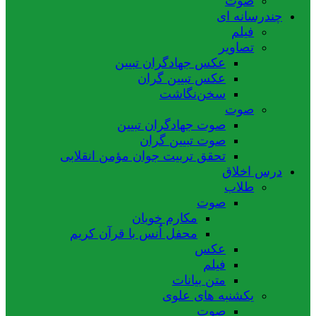
صوت
چندرسانه ای
فیلم
تصاویر
عکس جهادگران تبیین
عکس تبیین گران
سخن‌نگاشت
صوت
صوت جهادگران تبیین
صوت تبیین گران
تحقق تربیت جوان مؤمن انقلابی
درس اخلاق
طلاب
صوت
مکارم خوبان
محفل اُنس با قرآن کریم
عکس
فیلم
متن بیانات
یکشنبه های علوی
صوت