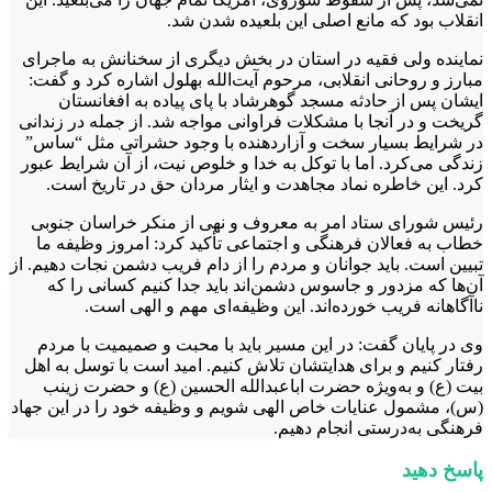
انقلاب بود که مانع اصلی این بلعیده شدن شد.
نماینده ولی فقیه در استان در بخش دیگری از سخنانش به ماجرای
مبارز و روحانی انقلابی، مرحوم آیت‌الله بهلول اشاره کرد و گفت:
ایشان پس از حادثه مسجد گوهرشاد با پای پیاده به افغانستان
گریخت و در آنجا با مشکلات فراوانی مواجه شد. از جمله در زندانی
در شرایط بسیار سخت و آزاردهنده با وجود حشراتی مثل “ساس”
زندگی می‌کرد. اما با توکل به خدا و خلوص نیت، از آن شرایط عبور
کرد. این خاطره نماد مجاهدت و ایثار مردان حق در تاریخ است.
رئیس شورای ستاد امر به معروف و نهی از منکر خراسان جنوبی
خطاب به فعالان فرهنگی و اجتماعی تأکید کرد: امروز وظیفه ما
تبیین است. باید جوانان و مردم را از دام فریب دشمن نجات دهیم. از
آن‌ها که مزدور و جاسوس دشمن‌اند باید جدا کنیم کسانی را که
ناآگاهانه فریب خورده‌اند. این وظیفه‌ای مهم و الهی است.
وی در پایان گفت: در این مسیر باید با محبت و صمیمیت با مردم
رفتار کنیم و برای هدایتشان تلاش کنیم. امید است با توسل به اهل
بیت (ع) و به‌ویژه حضرت اباعبدالله الحسین (ع) و حضرت زینب
(س)، مشمول عنایات خاص الهی شویم و وظیفه خود را در این جهاد
فرهنگی به‌درستی انجام دهیم.
پاسخ دهید