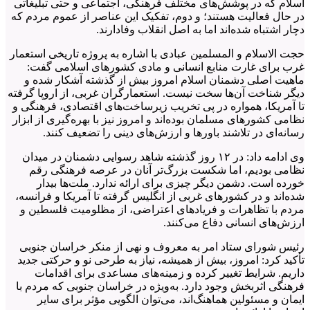
اسلام که در پوشش‌های مختلف فرهنگی، اجتماعی و حتی تبلیغاتی
در حال فعالیت هستند؛ و دوم، تفکیک این عناصر از عموم مردم که
دچار اشتباه شده‌اند اما به اصل انقلاب وفادارند.
حجت الاسلام و المسلمین عبادی با اشاره به پروژه تاریخی استعمار
غرب برای غارت منابع انسانی و مادی کشورهای اسلامی گفت:
ماهیت اصلی دشمنان اسلام امروز بیش از گذشته آشکار شده و
دیگر شناخت آن‌ها سخت نیست. استعمارگران غربی، از اروپا گرفته
تا آمریکا، همواره در پی تخریب زیرساخت‌های اقتصادی، فرهنگی و
نظامی کشورهای مسلمان بوده‌اند و امروز نیز با بهره‌گیری از ابزار
رسانه‌ای در تلاشند باورها و ارزش‌های دینی را تضعیف کنند.
وی ادامه داد: در ۱۲ روز گذشته شاهد رسوایی دشمنان در میدان
نظامی بودیم، اما شکست بزرگ‌تر آنان در عرصه فرهنگی رقم
خورده است. دشمن دیگر چیزی برای ارائه ندارد. ملت‌ها بیدار
شده‌اند و در کشورهای غربی از انگلیس گرفته تا آمریکا و فرانسه،
مردم با تظاهرات و فریادهای اعتراضی، از مظلومیت فلسطین و
ارزش‌های انسانی دفاع می‌کنند.
رئیس شورای ستاد امر به معروف و نهی از منکر خراسان جنوبی
تأکید کرد: امروز، بیش از همیشه، نیاز به طرحی نو و حرکتی جدید
داریم. شرایط تغییر کرده و زمینه‌های مساعدی برای اقدامات
فرهنگی اثربخش وجود دارد. به‌ویژه در خراسان جنوبی که مردم با
ایمان و مسئولین هماهنگ‌اند، می‌توان الگویی مؤثر برای سایر