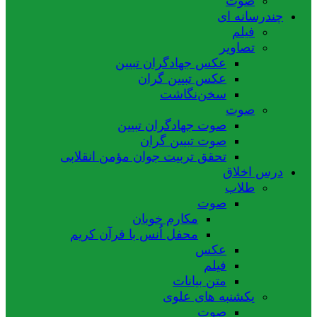
صوت
چندرسانه ای
فیلم
تصاویر
عکس جهادگران تبیین
عکس تبیین گران
سخن‌نگاشت
صوت
صوت جهادگران تبیین
صوت تبیین گران
تحقق تربیت جوان مؤمن انقلابی
درس اخلاق
طلاب
صوت
مکارم خوبان
محفل اُنس با قرآن کریم
عکس
فیلم
متن بیانات
یکشنبه های علوی
صوت