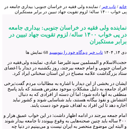
خانه
/
تاپ خبر
/
نماینده ولی فقیه در خراسان جنوبی: بیداری جامعه در
پی خواب ۱۴۰۰ ساله/ لزوم تقویت جهاد تبیین در برابر مستکبران
نماینده ولی فقیه در خراسان جنوبی: بیداری جامعه
در پی خواب ۱۴۰۰ ساله/ لزوم تقویت جهاد تبیین در
برابر مستکبران
دی ۱۴, ۱۴۰۴
تاپ خبر
دیدگاه خود را بنویسید
68 نمایش ها
حجت‌الاسلام و المسلمین سیدعلیرضا عبادی، نماینده ولی‌فقیه در
خراسان جنوبی و امام جمعه بیرجند، روز یکشنبه در دیدار با اعضای
ستاد بزرگداشت علامه مصباح در این استان سخنانی ایراد کرد.
ایشان در بخشی از این دیدار با اشاره به مطالبات مردم گفت:برخی
افراد جامعه به دلیل مشکلات موجود معترض هستند که باید پاسخ
منطقی به آنها داده شود؛ اما آن دسته از افرادی که به دنبال
اغتشاش و نفوذ بیگانه هستند، باید شناسایی شوند و کشور نباید
اجازه دهد تا این افراد به اهداف شوم خود دست یابند.
امام جمعه بیرجند در ادامه اظهار داشت: در این خواب عمیق هزار و
۴۰۰ ساله باید چنین صحنه‌هایی به وقوع بپیوندد تا جامعه بیدار شوند
و البته این موضوع منحصر به ایران نیست و می‌بینیم در دنیا چه