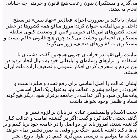
می‌گذرد و مستکبران بدون رعایت هیچ قانون و حرمتی چه جنایاتی
انجام می‌دهند.
ایشان با تاکید بر ضرورت اجرای فعال‌تر «جهاد تبیین» در سطح
داخلی و بین‌المللی، عنوان کرد: امروز منافع همه کشورها در خطر
است. کشورهای امریکای جنوبی و لاتین از وضعیت کنونی سلطه
مستکبران احساس وحشت می‌کنند چون هیچ قانونی حاکم نیست و
مستکبران به کشورهای ضعیف، زور می‌گویند.
نماینده ولی‌فقیه در خراسان جنوبی همچنین گفت: دشمنان با
استفاده از ابزارهای رسانه‌ای و تبلیغاتی خود به دنبال ایجاد تردید در
بین مردم و منحرف کردن افکار عمومی و تضعیف اراده ملت ایران
هستند.
ایشان عدالت را اصل اساسی برای رفع فساد و ظلم دانست و
افزود: در جوامع بشری، عدالت باید به‌عنوان یک اصل اساسی
پیاده‌سازی شود و اگر عدالت در جامعه برقرار شود، دیگر هیچ‌گونه
فساد و ظلمی وجود نخواهد داشت.
حجت الاسلام والمسلمین عبادی در پایان بر لزوم تبیین و
آگاهی‌بخشی تاکید کرد و گفت: اگر در گذشته امامت و عدالت کنار
گذاشته شدند، امروز باید این دو اصل را در جامعه خود برپا کنیم و بر
آن‌ها تاکید داشته باشیم. جنگ نرم وقتی به ضرر دشمن تمام خواهد
شد که ما بتوانیم به درستی تبیین‌گری کنیم. در طول تاریخ، بشر