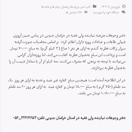
فروردین ۹, ۱۴۰۴
تاپ خبر
,
ویژه ماه رمضان
,
پیام ها و نامه ها
دیدگاه خود را بنویسید
775 نمایش ها
دفتر وجوهات شرعیه نماینده ولی فقیه در خراسان جنوبی در پیامی ضمن آروزی
قبولی طاعات و عبادات روزه داران اعلام کرد: بر اساس محاسبات صورت‌گرفته
میزان زکات فطریه گندم به ازای هر نفر ۱ صاع ( ۳ کیلو گرم) به مبلغ ۷۰,۰۰۰ تومان
است و پرداخت این مبلغ به‌عنوان فطریه کفایت می‌کند. اما روزه‌داران گرامی
می‌توانند با توجه به برنجی که مصرف می‌کنند، سه کیلو از آن یا معادل قیمت آن را
به‌عنوان فطریه بپردازند.
در این اطلاعیه آمده است: همچنین مبلغ کفاره غیر عمد و فدیه به ازای هر روز یک
مد طعام (۷۵۰ گرم ) به مبلغ ۱۸,۰۰۰ تومان و کفاره عمد به ازای هر روز ۶۰ مد طعام
به مبلغ ۱,۰۸۰,۰۰۰ تومان می باشد.
دفتر وجوهات نماینده ولی فقیه در استان خراسان جنوبی تلفن: ۳۲۲۱۴۶۵۳_۰۵۶