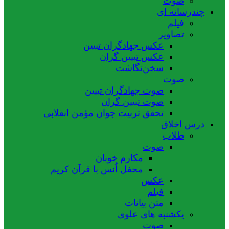
صوت
چندرسانه ای
فیلم
تصاویر
عکس جهادگران تبیین
عکس تبیین گران
سخن‌نگاشت
صوت
صوت جهادگران تبیین
صوت تبیین گران
تحقق تربیت جوان مؤمن انقلابی
درس اخلاق
طلاب
صوت
مکارم خوبان
محفل اُنس با قرآن کریم
عکس
فیلم
متن بیانات
یکشنبه های علوی
صوت