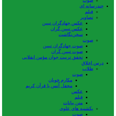
صوت
چندرسانه ای
فیلم
تصاویر
عکس جهادگران تبیین
عکس تبیین گران
سخن‌نگاشت
صوت
صوت جهادگران تبیین
صوت تبیین گران
تحقق تربیت جوان مؤمن انقلابی
درس اخلاق
طلاب
صوت
مکارم خوبان
محفل اُنس با قرآن کریم
عکس
فیلم
متن بیانات
یکشنبه های علوی
صوت