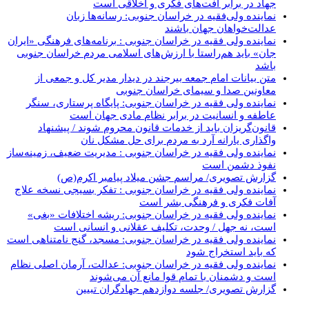
جهاد در برابر آفت‌های فکری و اخلاقی است
نماینده ولی‌فقیه در خراسان جنوبی: رسانه‌ها زبان
عدالت‌خواهان جهان باشند
نماینده ولی فقیه در خراسان جنوبی : برنامه‌های فرهنگی «ایران
جان» باید هم‌راستا با ارزش‌های اسلامی مردم خراسان جنوبی
باشد
متن بیانات امام جمعه بیرجند در دیدار مدیر کل و جمعی از
معاونین صدا و سیمای خراسان جنوبی
نماینده ولی فقیه در خراسان جنوبی: پایگاه پرستاری، سنگر
عاطفه و انسانیت در برابر نظام مادی جهان است
قانون‌گریزان باید از خدمات قانون محروم شوند / پیشنهاد
واگذاری یارانه آرد به مردم برای حل مشکل نان
نماینده ولی فقیه در خراسان جنوبی : مدیریت ضعیف، زمینه‌ساز
نفوذ دشمن است
گزارش تصویری/ مراسم جشن میلاد پیامبر اکرم(ص)
نماینده ولی فقیه در خراسان جنوبی : تفکر بسیجی نسخه علاج
آفات فکری و فرهنگی بشر است
نماینده ولی فقیه در خراسان جنوبی: ریشه اختلافات «بغی»
است، نه جهل / وحدت، تکلیف عقلانی و انسانی است
نماینده ولی فقیه در خراسان جنوبی: مسجد، گنج نامتناهی است
که باید استخراج شود
نماینده ولی فقیه در خراسان جنوبی: عدالت، آرمان اصلی نظام
است و دشمنان با تمام قوا مانع آن می‌شوند
گزارش تصویری/ جلسه دوازدهم جهادگران تبیین