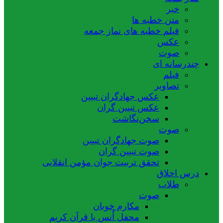
خبر
متن خطبه ها
فیلم خطبه های نماز جمعه
عکس
صوت
چندرسانه ای
فیلم
تصاویر
عکس جهادگران تبیین
عکس تبیین گران
سخن‌نگاشت
صوت
صوت جهادگران تبیین
صوت تبیین گران
تحقق تربیت جوان مؤمن انقلابی
درس اخلاق
طلاب
صوت
مکارم خوبان
محفل اُنس با قرآن کریم