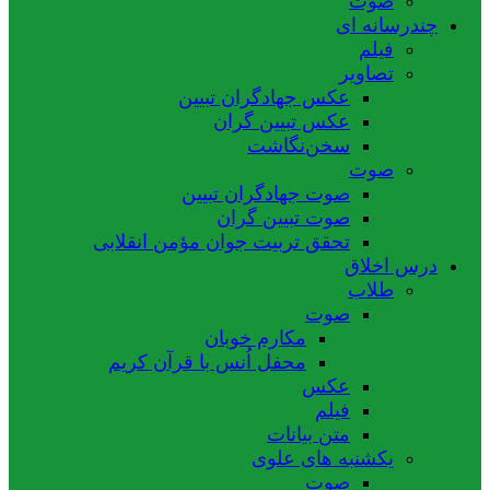
صوت
چندرسانه ای
فیلم
تصاویر
عکس جهادگران تبیین
عکس تبیین گران
سخن‌نگاشت
صوت
صوت جهادگران تبیین
صوت تبیین گران
تحقق تربیت جوان مؤمن انقلابی
درس اخلاق
طلاب
صوت
مکارم خوبان
محفل اُنس با قرآن کریم
عکس
فیلم
متن بیانات
یکشنبه های علوی
صوت